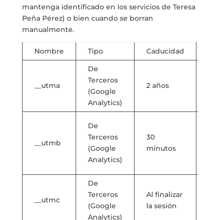
mantenga identificado en los servicios de Teresa
Peña Pérez) o bien cuando se borran
manualmente.
Nombre
Tipo
Caducidad
Fin
De
Se 
Terceros
dis
__utma
2 años
(Google
usu
Analytics)
ses
Se 
De
de
Terceros
30
__utmb
nu
(Google
minutos
ses
Analytics)
vis
De
Se
Terceros
Al finalizar
con
__utmc
(Google
la sesión
par
Analytics)
con