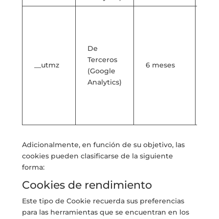
Al
el 
la
De
que
Terceros
có
__utmz
6 meses
(Google
usu
Analytics)
lle
has
pá
we
Adicionalmente, en función de su objetivo, las
cookies pueden clasificarse de la siguiente
forma:
Cookies de rendimiento
Este tipo de Cookie recuerda sus preferencias
para las herramientas que se encuentran en los